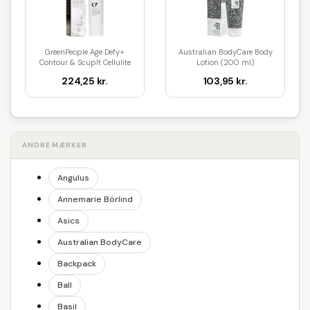
GreenPeople Age Defy+
Australian BodyCare Body
Contour & Scuplt Cellulite
Lotion (200 ml)
Lot...
224,25 kr.
103,95 kr.
ANDRE MÆRKER
Angulus
Annemarie Börlind
Asics
Australian BodyCare
Backpack
Ball
Basil