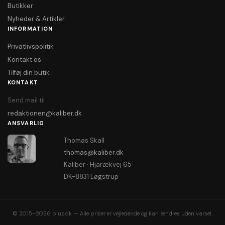
Butikker
Nyheder & Artikler
INFORMATION
Privatlivspolitik
Kontakt os
Tilføj din butik
KONTAKT
Send mail til
redaktionen@kaliber.dk
ANSVARLIG
Thomas Skall
thomas@kaliber.dk
Kaliber · Hjarækvej 65
DK-8831 Løgstrup
© 2015–2026 pluz.dk — Alle priser er vejledende og kan ændres uden varsel.