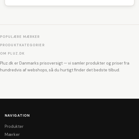
POPULÆRE MÆRKER
PRODUKTKATEGORIER
OM PLUZ.DK
Pluz.dk er Danmarks prisoversigt — vi samler produkter og priser fra
hundredvis af webshops, så du hurtigt finder det bedste tilbud.
NAVIGATION
Produkter
Mærker