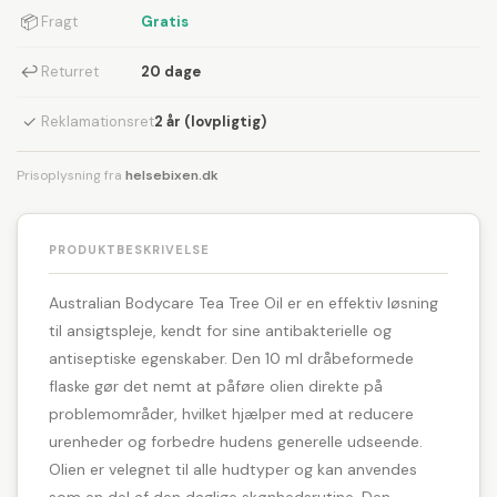
📦
Fragt
Gratis
↩
Returret
20 dage
✓
Reklamationsret
2 år (lovpligtig)
Prisoplysning fra
helsebixen.dk
PRODUKTBESKRIVELSE
Australian Bodycare Tea Tree Oil er en effektiv løsning
til ansigtspleje, kendt for sine antibakterielle og
antiseptiske egenskaber. Den 10 ml dråbeformede
flaske gør det nemt at påføre olien direkte på
problemområder, hvilket hjælper med at reducere
urenheder og forbedre hudens generelle udseende.
Olien er velegnet til alle hudtyper og kan anvendes