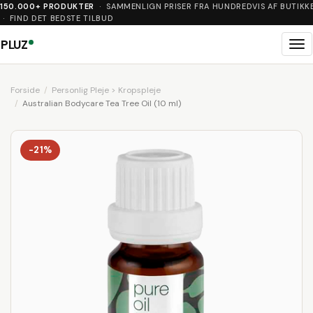
150.000+ PRODUKTER
· SAMMENLIGN PRISER FRA HUNDREDVIS AF BUTIKK
· FIND DET BEDSTE TILBUD
PLUZ
Me
Forside
Personlig Pleje > Kropspleje
Australian Bodycare Tea Tree Oil (10 ml)
-21%