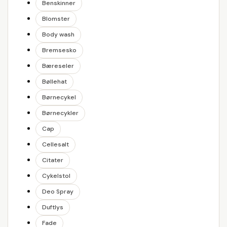
Benskinner
Blomster
Body wash
Bremsesko
Bæreseler
Bøllehat
Børnecykel
Børnecykler
Cap
Cellesalt
Citater
Cykelstol
Deo Spray
Duftlys
Fade