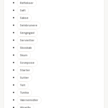
Reflekser
Saft
Sakse
Selvbrunere
Sengegavl
Servietter
Skoskab
Skum
Sovepose
Starter
Sutter
Telt
Tunika
Værnemidler
Wirelås