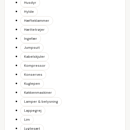
Husdyr
Hylde
Hæfteklammer
Hættetrøjer
Ingefær
Jumpsuit
Kabelskjuler
Kompressor
Konserves
Kuglepen
Køkkenmaskiner
Lamper & belysning
Lappegrej
Lim
Lygtesæt