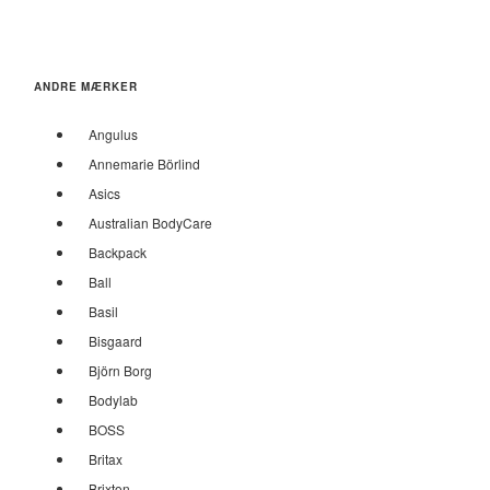
ANDRE MÆRKER
Angulus
Annemarie Börlind
Asics
Australian BodyCare
Backpack
Ball
Basil
Bisgaard
Björn Borg
Bodylab
BOSS
Britax
Brixton