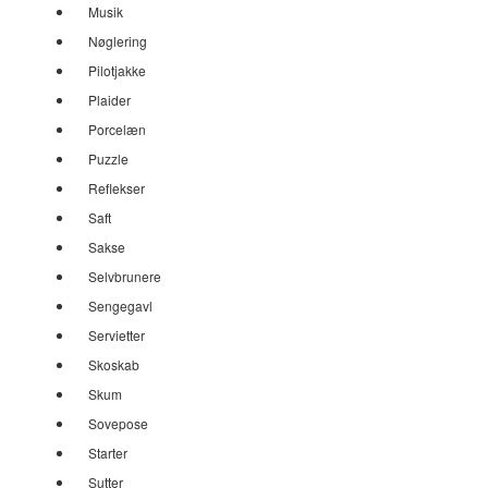
Musik
Nøglering
Pilotjakke
Plaider
Porcelæn
Puzzle
Reflekser
Saft
Sakse
Selvbrunere
Sengegavl
Servietter
Skoskab
Skum
Sovepose
Starter
Sutter