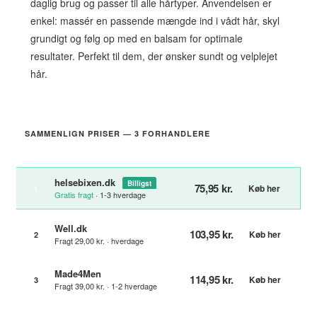
daglig brug og passer til alle hårtyper. Anvendelsen er
enkel: massér en passende mængde ind i vådt hår, skyl
grundigt og følg op med en balsam for optimale
resultater. Perfekt til dem, der ønsker sundt og velplejet
hår.
SAMMENLIGN PRISER — 3 FORHANDLERE
helsebixen.dk
Billigst
75,95 kr.
Køb her
1
Gratis fragt
· 1-3 hverdage
Well.dk
103,95 kr.
Køb her
2
Fragt 29,00 kr. · hverdage
Made4Men
114,95 kr.
Køb her
3
Fragt 39,00 kr. · 1-2 hverdage