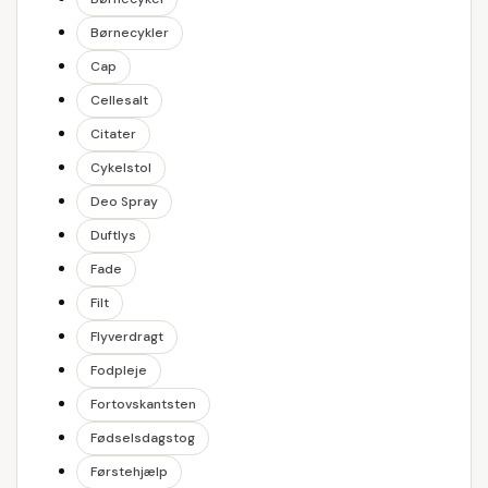
Børnecykler
Cap
Cellesalt
Citater
Cykelstol
Deo Spray
Duftlys
Fade
Filt
Flyverdragt
Fodpleje
Fortovskantsten
Fødselsdagstog
Førstehjælp