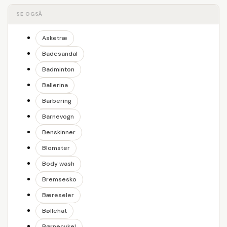
SE OGSÅ
Asketræ
Badesandal
Badminton
Ballerina
Barbering
Barnevogn
Benskinner
Blomster
Body wash
Bremsesko
Bæreseler
Bøllehat
Børnecykel