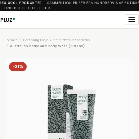
150.000+ PRODUKTER
· SAMMENLIGN PRISER FRA HUNDREDVIS AF BUTIKK
· FIND DET BEDSTE TILBUD
PLUZ
Me
Forside
Personlig Pleje > Pleje efter ingrediens
Australian BodyCare Body Wash (200 ml)
-21%