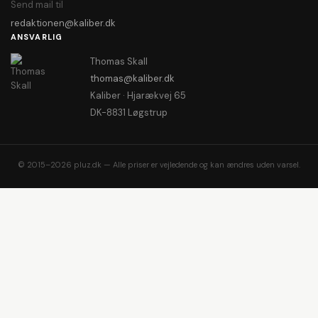
Send mail til
redaktionen@kaliber.dk
ANSVARLIG
Thomas Skall
thomas@kaliber.dk
Kaliber · Hjarækvej 65
DK-8831 Løgstrup
© 2015–2026 pluz.dk — Alle priser er vejledende og kan ændres uden varsel.