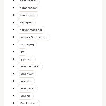
Kabelskjuler
Kompressor
Konserves
Kuglepen
Køkkenmaskiner
Lamper & belysning
Lappegrej
Lim
Lygtesæt
Løbehandsker
Løbehuer
Løbesko
Løbetrøjer
Løbetøj
Måleklodser