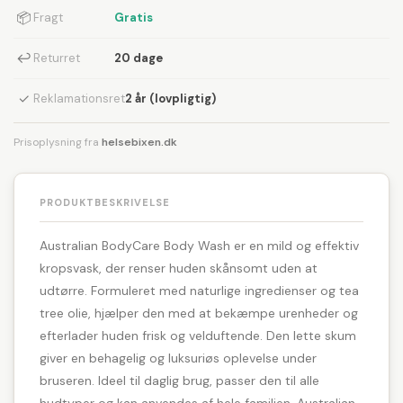
📦
Fragt
Gratis
↩
Returret
20 dage
✓
Reklamationsret
2 år (lovpligtig)
Prisoplysning fra
helsebixen.dk
PRODUKTBESKRIVELSE
Australian BodyCare Body Wash er en mild og effektiv
kropsvask, der renser huden skånsomt uden at
udtørre. Formuleret med naturlige ingredienser og tea
tree olie, hjælper den med at bekæmpe urenheder og
efterlader huden frisk og velduftende. Den lette skum
giver en behagelig og luksuriøs oplevelse under
bruseren. Ideel til daglig brug, passer den til alle