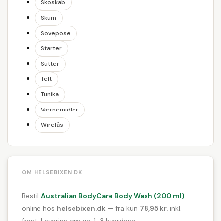
Skoskab
Skum
Sovepose
Starter
Sutter
Telt
Tunika
Værnemidler
Wirelås
OM HELSEBIXEN.DK
Bestil
Australian BodyCare Body Wash (200 ml)
online hos
helsebixen.dk
— fra kun
78,95 kr.
inkl.
fragt. Levering om ca. 1-3 hverdage.