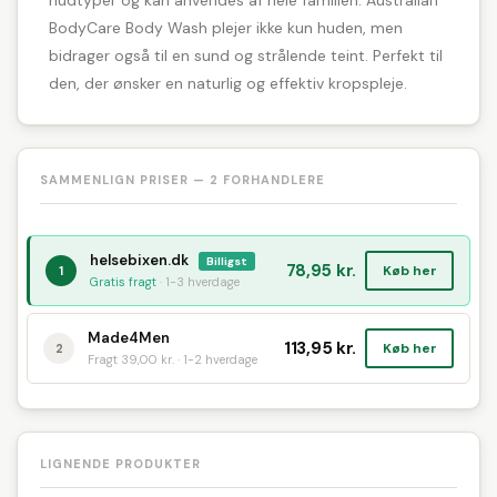
hudtyper og kan anvendes af hele familien. Australian
BodyCare Body Wash plejer ikke kun huden, men
bidrager også til en sund og strålende teint. Perfekt til
den, der ønsker en naturlig og effektiv kropspleje.
SAMMENLIGN PRISER — 2 FORHANDLERE
helsebixen.dk
Billigst
78,95 kr.
Køb her
1
Gratis fragt
· 1-3 hverdage
Made4Men
113,95 kr.
Køb her
2
Fragt 39,00 kr. · 1-2 hverdage
LIGNENDE PRODUKTER