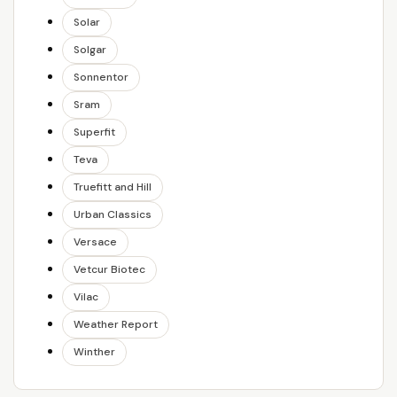
Solar
Solgar
Sonnentor
Sram
Superfit
Teva
Truefitt and Hill
Urban Classics
Versace
Vetcur Biotec
Vilac
Weather Report
Winther