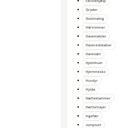
Førstehjælp
Gryder
Gulvmaling
Hårtrimmer
Havemøbler
Haveredskaber
Havesæt
Hjelmhuer
Hjemmesko
Husdyr
Hylde
Hæfteklammer
Hættetrøjer
Ingefær
Jumpsuit