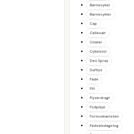
Børnecykel
Børnecykler
Cap
Cellesalt
Citater
Cykelstol
Deo Spray
Duftlys
Fade
Filt
Flyverdragt
Fodpleje
Fortovskantsten
Fødselsdagstog