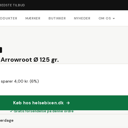
BEDSTE TILBUD
RODUKTER
MÆRKER
BUTIKKER
NYHEDER
OM OS
 Arrowroot Ø 125 gr.
 sparer 4,00 kr. (6%)
Køb hos helsebixen.dk →
✓ Gratis forsendelse på denne ordre
verdage