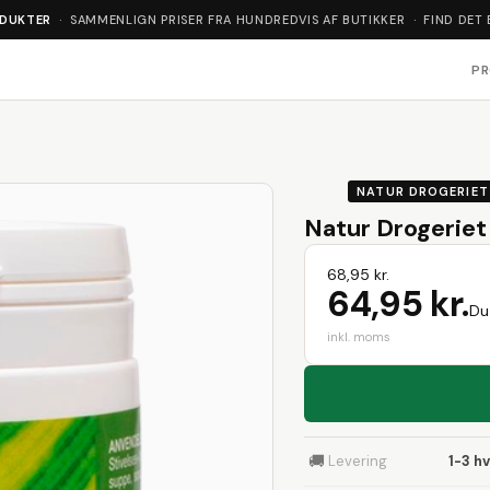
ODUKTER
· SAMMENLIGN PRISER FRA HUNDREDVIS AF BUTIKKER · FIND DET 
P
NATUR DROGERIET
Natur Drogeriet
68,95 kr.
64,95 kr.
Du
inkl. moms
🚚
Levering
1-3 h