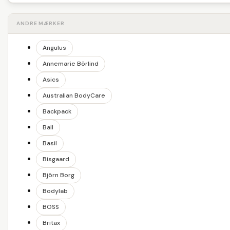
ANDRE MÆRKER
Angulus
Annemarie Börlind
Asics
Australian BodyCare
Backpack
Ball
Basil
Bisgaard
Björn Borg
Bodylab
BOSS
Britax