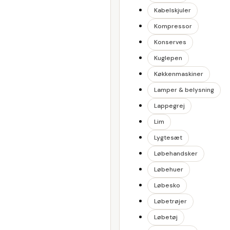
Kabelskjuler
Kompressor
Konserves
Kuglepen
Køkkenmaskiner
Lamper & belysning
Lappegrej
Lim
Lygtesæt
Løbehandsker
Løbehuer
Løbesko
Løbetrøjer
Løbetøj