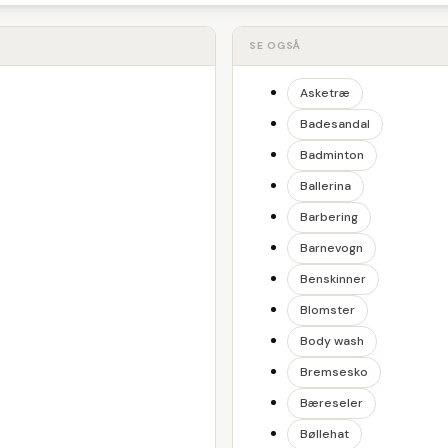
SE OGSÅ
Asketræ
Badesandal
Badminton
Ballerina
Barbering
Barnevogn
Benskinner
Blomster
Body wash
Bremsesko
Bæreseler
Bøllehat