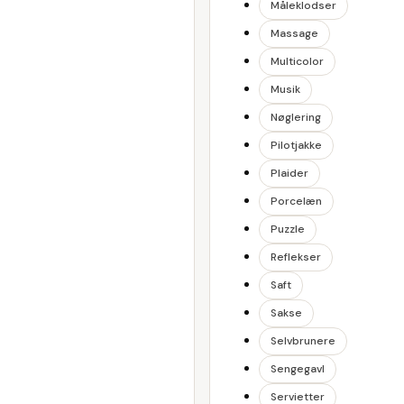
Måleklodser
Massage
Multicolor
Musik
Nøglering
Pilotjakke
Plaider
Porcelæn
Puzzle
Reflekser
Saft
Sakse
Selvbrunere
Sengegavl
Servietter