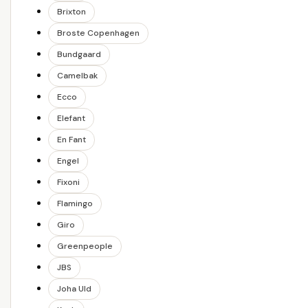
Brixton
Broste Copenhagen
Bundgaard
Camelbak
Ecco
Elefant
En Fant
Engel
Fixoni
Flamingo
Giro
Greenpeople
JBS
Joha Uld