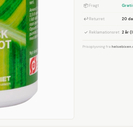
📦
Fragt
Grati
↩
Returret
20 d
✓
Reklamationsret
2 år (
Prisoplysning fra
helsebixen.