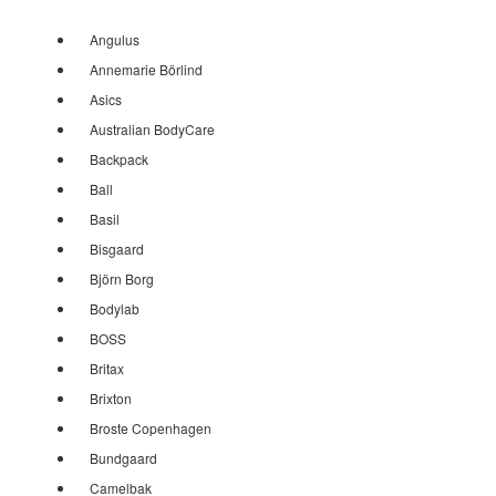
Angulus
Annemarie Börlind
Asics
Australian BodyCare
Backpack
Ball
Basil
Bisgaard
Björn Borg
Bodylab
BOSS
Britax
Brixton
Broste Copenhagen
Bundgaard
Camelbak