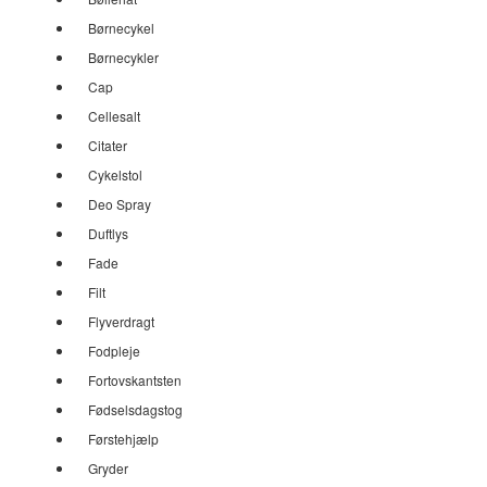
Børnecykel
Børnecykler
Cap
Cellesalt
Citater
Cykelstol
Deo Spray
Duftlys
Fade
Filt
Flyverdragt
Fodpleje
Fortovskantsten
Fødselsdagstog
Førstehjælp
Gryder