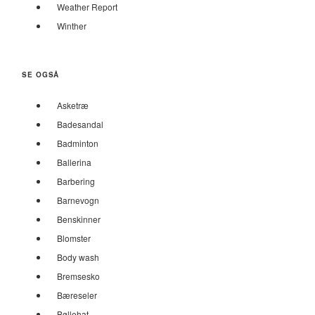
Weather Report
Winther
SE OGSÅ
Asketræ
Badesandal
Badminton
Ballerina
Barbering
Barnevogn
Benskinner
Blomster
Body wash
Bremsesko
Bæreseler
Bøllehat