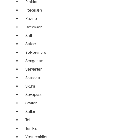
Plaider
Porcelæn
Puzzle
Reflekser
Saft
Sakse
Selvbrunere
Sengegavl
Servietter
Skoskab
Skum
Sovepose
Starter
Sutter
Telt
Tunika
Værnemidler