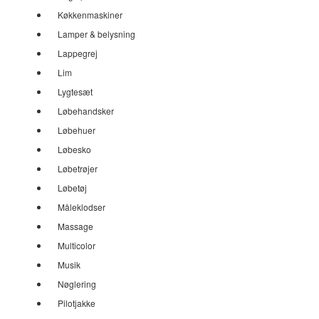
Køkkenmaskiner
Lamper & belysning
Lappegrej
Lim
Lygtesæt
Løbehandsker
Løbehuer
Løbesko
Løbetrøjer
Løbetøj
Måleklodser
Massage
Multicolor
Musik
Nøglering
Pilotjakke