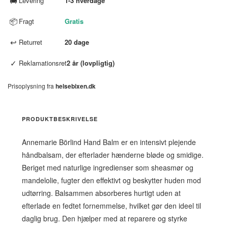
🚚
Levering
1-3 hverdage
📦
Fragt
Gratis
↩
Returret
20 dage
✓
Reklamationsret
2 år (lovpligtig)
Prisoplysning fra
helsebixen.dk
PRODUKTBESKRIVELSE
Annemarie Börlind Hand Balm er en intensivt plejende
håndbalsam, der efterlader hænderne bløde og smidige.
Beriget med naturlige ingredienser som sheasmør og
mandelolie, fugter den effektivt og beskytter huden mod
udtørring. Balsammen absorberes hurtigt uden at
efterlade en fedtet fornemmelse, hvilket gør den ideel til
daglig brug. Den hjælper med at reparere og styrke