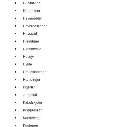
Gulvmaling
Hårtrimmer
Havemøbler
Haveredskaber
Havesæt
Hjelmhuer
Hjemmesko
Husdyr
Hylde
Hæfteklammer
Hættetrøjer
Ingefær
Jumpsuit
Kabelskjuler
Kompressor
Konserves
Kuglepen