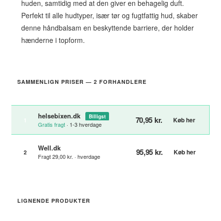
huden, samtidig med at den giver en behagelig duft.
Perfekt til alle hudtyper, især tør og fugtfattig hud, skaber
denne håndbalsam en beskyttende barriere, der holder
hænderne i topform.
SAMMENLIGN PRISER — 2 FORHANDLERE
helsebixen.dk
Billigst
70,95 kr.
Køb her
1
Gratis fragt
· 1-3 hverdage
Well.dk
95,95 kr.
Køb her
2
Fragt 29,00 kr. · hverdage
LIGNENDE PRODUKTER