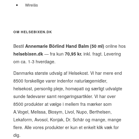
Wirelås
OM HELSEBIXEN.DK
Bestil
Annemarie Börlind Hand Balm (50 ml)
online hos
helsebixen.dk
— fra kun
70,95 kr.
inkl. fragt. Levering
om ca. 1-3 hverdage.
Danmarks største udvalg af Helsekost. Vi har mere end
8500 forskellige varer indenfor naturlægemidler,
helsekost, personlig pleje, homøpati og særligt udvalgte
sunde fødevarer samt rengøringsartikler. Vi har over
8500 produkter at vælge i mellem fra mærker som
A.Vogel, Melissa, Biosym, Livol, Nupo, Berthelsen,
Lekaform, Avosol, Konjak, Dr. Schär og mange, mange
flere. Alle vores produkter er kun et enkelt klik væk for
dig.