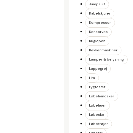
Jumpsuit
Kabelskjuler
Kompressor
Konserves
Kuglepen
Køkkenmaskiner
Lamper & belysning
Lappegrej
Lim
Lygtesæt
Løbehandsker
Løbehuer
Løbesko
Løbetrøjer