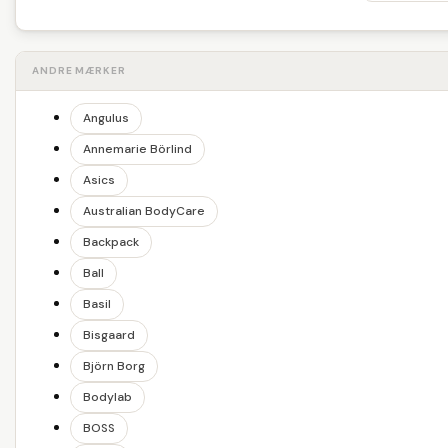
ANDRE MÆRKER
Angulus
Annemarie Börlind
Asics
Australian BodyCare
Backpack
Ball
Basil
Bisgaard
Björn Borg
Bodylab
BOSS