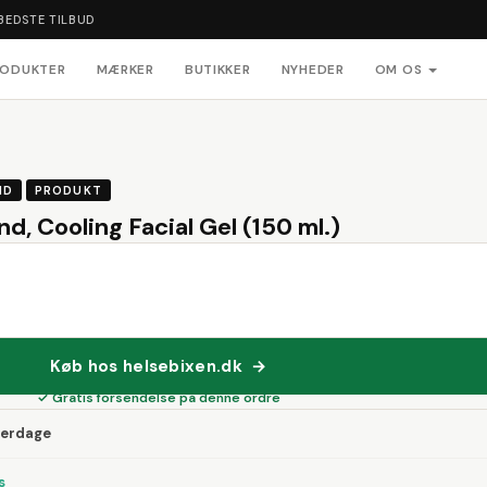
BEDSTE TILBUD
RODUKTER
MÆRKER
BUTIKKER
NYHEDER
OM OS
ND
PRODUKT
d, Cooling Facial Gel (150 ml.)
Køb hos helsebixen.dk →
✓ Gratis forsendelse på denne ordre
verdage
s