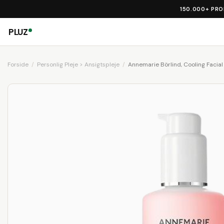
150.000+ PR
PLUZ
Forside
Personlig Pleje > Ansigtspleje
Annemarie Börlind, Cooling Facial 