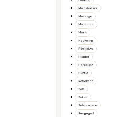
Løbetøj
Måleklodser
Massage
Multicolor
Musik
Nøglering
Pilotjakke
Plaider
Porcelæn
Puzzle
Reflekser
Saft
Sakse
Selvbrunere
Sengegavl