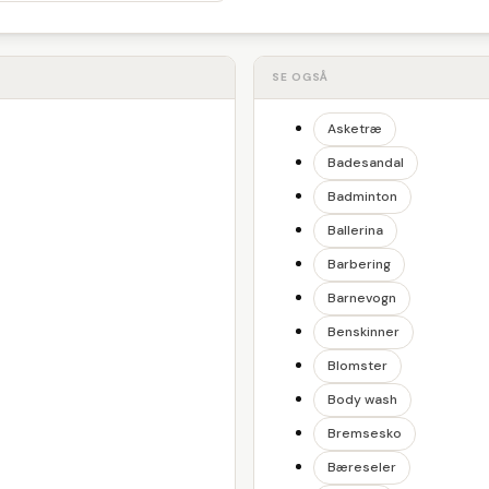
SE OGSÅ
Asketræ
Badesandal
Badminton
Ballerina
Barbering
Barnevogn
Benskinner
Blomster
Body wash
Bremsesko
Bæreseler