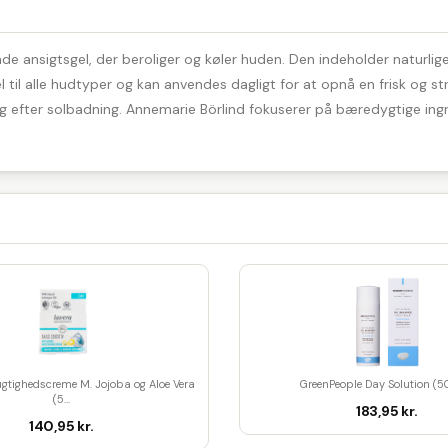
ende ansigtsgel, der beroliger og køler huden. Den indeholder naturli
l til alle hudtyper og kan anvendes dagligt for at opnå en frisk og s
efter solbadning. Annemarie Börlind fokuserer på bæredygtige ingredi
gtighedscreme M. Jojoba og Aloe Vera
GreenPeople Day Solution (5
(5...
183,95 kr.
140,95 kr.