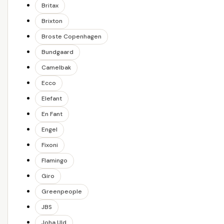
Britax
Brixton
Broste Copenhagen
Bundgaard
Camelbak
Ecco
Elefant
En Fant
Engel
Fixoni
Flamingo
Giro
Greenpeople
JBS
Joha Uld