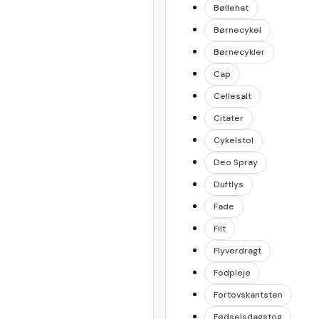
Bøllehat
Børnecykel
Børnecykler
Cap
Cellesalt
Citater
Cykelstol
Deo Spray
Duftlys
Fade
Filt
Flyverdragt
Fodpleje
Fortovskantsten
Fødselsdagstog