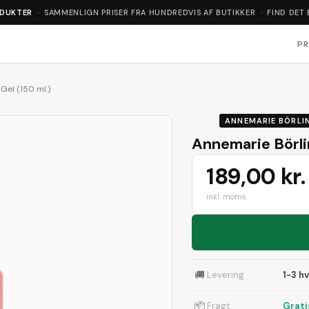
ODUKTER
· SAMMENLIGN PRISER FRA HUNDREDVIS AF BUTIKKER · FIND DET 
P
Gel (150 ml.)
ANNEMARIE BÖRLI
Annemarie Börlin
189,00 kr.
inkl. moms
🚚
Levering
1-3 h
📦
Fragt
Grati