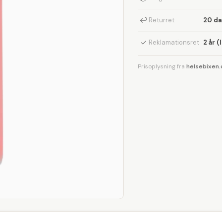
↩
Returret
20 d
✓
Reklamationsret
2 år (
Prisoplysning fra
helsebixen.